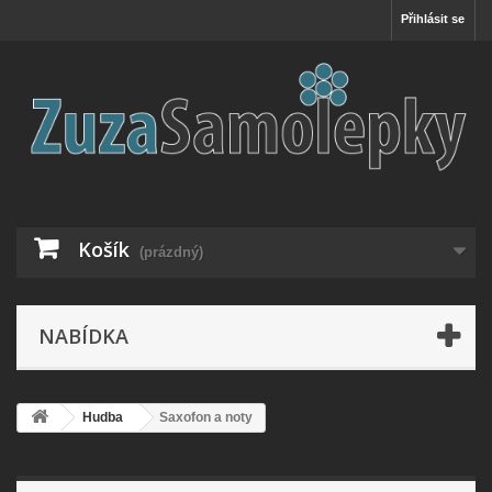
Přihlásit se
Košík
(prázdný)
NABÍDKA
Hudba
Saxofon a noty