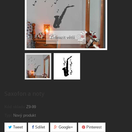
Zobrazit větší
Saxofon a noty
Kód skladu
Z9-99
Typ:
Nový produkt
Tweet
Sdílet
Google+
Pinterest