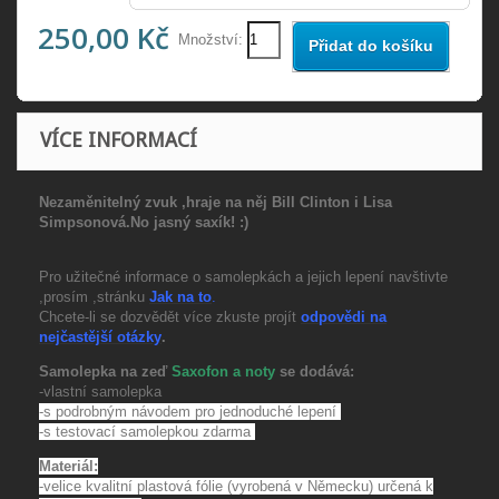
250,00 Kč
Množství:
Přidat do košíku
VÍCE INFORMACÍ
Nezaměnitelný zvuk ,hraje na něj Bill Clinton i Lisa
Simpsonová.No jasný saxík! :)
Pro užitečné informace o samolepkách a jejich lepení navštivte
,prosím ,stránku
Jak na to
.
Chcete-li se dozvědět více zkuste projít
odpovědi na
nejčastější otázky
.
Samolepka na zeď
Saxofon a noty
se dodává:
-vlastní samolepka
-s podrobným návodem pro jednoduché lepení
-s testovací samolepkou zdarma
Materiál:
-velice kvalitní plastová fólie (vyrobená v Německu) určená k