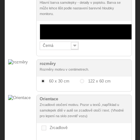
Hlavní barva samolepky - detaily v popisku. Barva se
může lehce lišit podle nastavení barevné hloubky
monitoru.
Černá
rozměry
Rozměry motivu v centimetrech.
60 x 30 cm
122 x 60 cm
Orientace
Zrcadlové otočení motivu. Pozor u textů ,například u
samolepek dítě v autě se zcadlově otočí i text. (Vhodné
pro lepení na sklo zevnitř vozu)
Zrcadlově