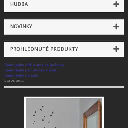
HUDBA
NOVINKY
PROHLÉDNUTÉ PRODUKTY
Samolepky dítě v autě se jménem.
Samolepky psů, koček a koní
.
Samolepky na auto
.
bazoš auta