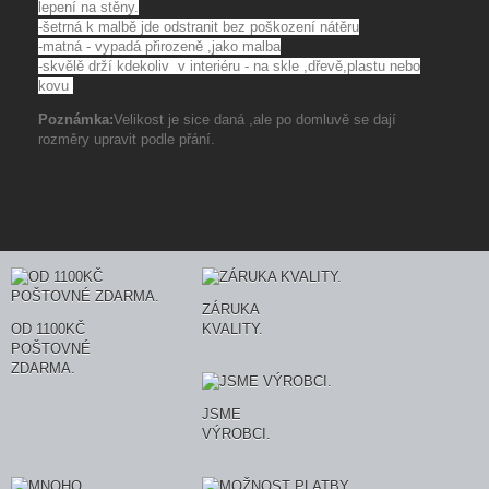
lepení na stěny.
-
šetrná k malbě jde odstranit bez poškození nátěru
-matná - vypadá přirozeně ,jako malba
-skvělě drží kdekoliv v interiéru - na skle ,dřevě,plastu nebo
kovu
Poznámka:
Velikost je sice daná ,ale po domluvě se dají
rozměry upravit podle přání.
ZÁRUKA
OD 1100KČ
KVALITY.
POŠTOVNÉ
ZDARMA.
JSME
VÝROBCI.