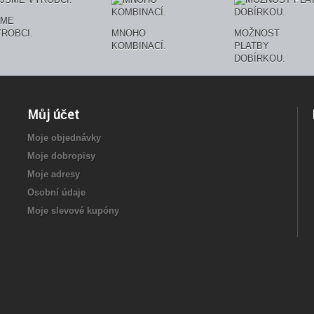
SME
ROBCI.
MNOHO
MOŽNOST
KOMBINACÍ.
PLATBY
DOBÍRKOU.
Můj účet
Moje objednávky
Moje dobropisy
Moje adresy
Osobní údaje
Moje slevové kupóny