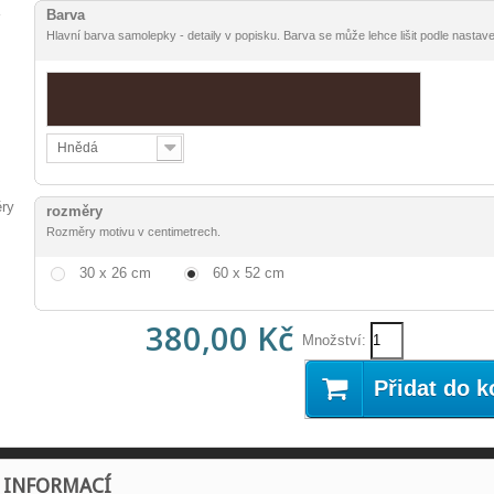
Barva
Hlavní barva samolepky - detaily v popisku. Barva se může lehce lišit podle nastav
Hnědá
rozměry
Rozměry motivu v centimetrech.
30 x 26 cm
60 x 52 cm
380,00 Kč
Množství:
Přidat do k
E INFORMACÍ