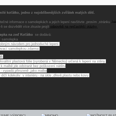
ilé koťátko, jedno z nejoblíbenějších zvířátek malých dětí.
itečné informace o samolepkách a jejich lepení navštivte ,prosím ,stránku
Jak
li se dozvědět více zkuste projít
odpovědi na nejčastější otázky
.
epka na zeď Koťátko
se dodává:
ní samolepka
robným návodem pro jednoduché lepení
tovací samolepkou zdarma
ál:
 kvalitní plastová fólie (vyrobená v Německu) určená k lepení na stěny.
 k malbě jde odstranit bez poškození nátěru
 - vypadá přirozeně ,jako malba
 drží kdekoliv v interiéru - na skle ,dřevě,plastu nebo kovu