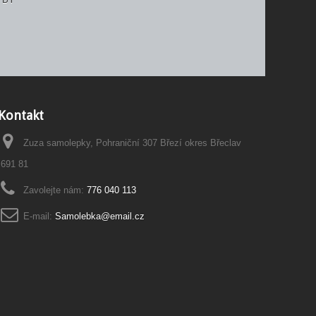
Kontakt
Zuza samolepky, Pohraniční 307 Březí okres Břeclav
691 81
Zavolejte nám:
776 040 113
E-mail:
Samolebka@email.cz