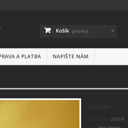
Košík
(prázdný)
PRAVA A PLATBA
NAPIŠTE NÁM
Koťátko
Kód skladu
Z12-170
Typ:
Nový produkt