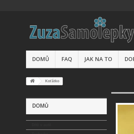
DOMŮ
FAQ
JAK NA TO
DO
Koťátko
DOMŮ
Dítě v autě