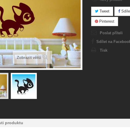
Tweet
Sdíle
Pinterest
Poslat příteli
Sdílet na Faceboo
Tisk
Zobrazit větší
ti produktu