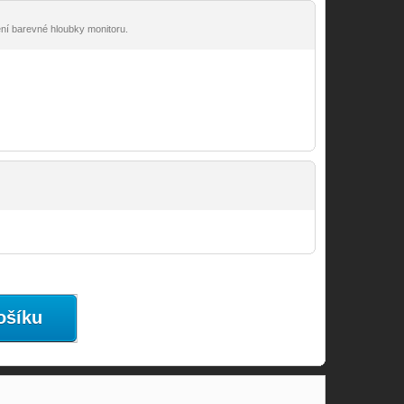
ení barevné hloubky monitoru.
ošíku