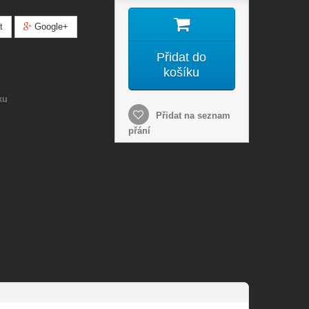
t
Google+
Přidat do
košíku
ku
Přidat na seznam
přání