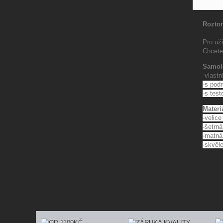
Roztom
Pro už
Chcete-
Samol
-vlast
-s pod
-s tes
Materi
-velice
-
šetrná
-matná
-skvěle