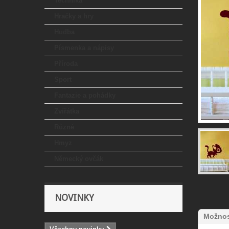
Technika
Hračky a hry
Hudba
Písmenka a nápisy
Příroda
Sport
Fantazie a pohádky
Zvířátka
Různé
Hmyz
Německý ovčák
NOVINKY
Možnos