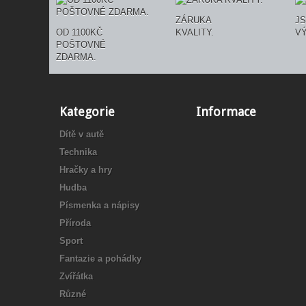
ZÁRUKA
J
OD 1100KČ
KVALITY.
VÝ
POŠTOVNÉ
ZDARMA.
Kategorie
Informace
Dítě v autě
Technika
Hračky a hry
Hudba
Písmenka a nápisy
Příroda
Sport
Fantazie a pohádky
Zvířátka
Různé