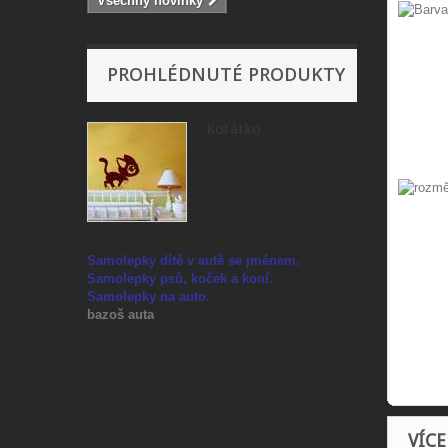
Všechny novinky
PROHLÉDNUTÉ PRODUKTY
Koťátko
Samolepky dítě v autě se jménem.
Samolepky psů, koček a koní
.
Samolepky na auto
.
bazoš auta
VÍC